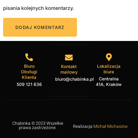
pisania kolejnych komentarzy.
Biuro
Lokalizacja
Kontakt
Obsługi
biura
mailowy
Klienta
Centralna
biuro@chabinka.pl
509 121 636
41A, Kraków
Chabinka © 2023 Wszelkie
Realizacja
Michał Michasiów
prawa zastrzeżone.