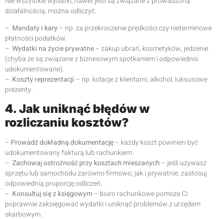
Nie wszystkie wydatki, nawet jeśli są związane z prowadzoną
działalnością, można odliczyć.
–
Mandaty i kary
– np. za przekroczenie prędkości czy nieterminowe
płatności podatków.
–
Wydatki na życie prywatne
– zakup ubrań, kosmetyków, jedzenie
(chyba że są związane z biznesowym spotkaniem i odpowiednio
udokumentowane).
–
Koszty reprezentacji
– np. kolacje z klientami, alkohol, luksusowe
prezenty.
4. Jak uniknąć błędów w
rozliczaniu kosztów?
–
Prowadź dokładną dokumentację
– każdy koszt powinien być
udokumentowany fakturą lub rachunkiem.
–
Zachowaj ostrożność przy kosztach mieszanych
– jeśli używasz
sprzętu lub samochodu zarówno firmowo, jak i prywatnie, zastosuj
odpowiednią proporcję odliczeń.
–
Konsultuj się z księgowym
– biuro rachunkowe pomoże Ci
poprawnie zaksięgować wydatki i uniknąć problemów z urzędem
skarbowym.